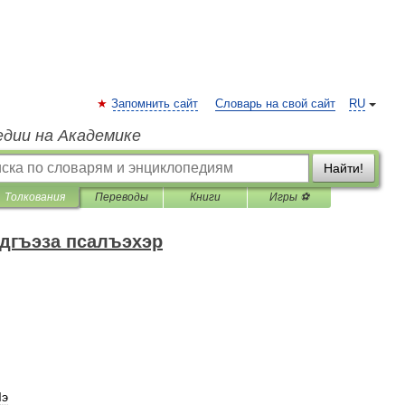
Запомнить сайт
Словарь на свой сайт
RU
едии на Академике
Найти!
Толкования
Переводы
Книги
Игры ⚽
дгъэза псалъэхэр
Iэ