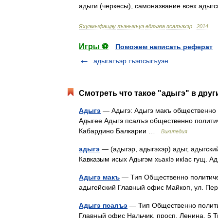
адыги
(
черкесы
),
самоназвание
всех
адыгс
Яхуэмыфащэу
лъэныкъуэ
едгъэза
псалъэхэр
.
2014
.
Игры ⚽
Поможем написать реферат
адыгагъэр гъэпсыгъуэн
Смотреть что такое "адыгэ" в друг
Адыгэ
— Адыгэ: Адыгэ макъ общественно п
Адыгее Адыгэ псалъэ общественно политич
Кабардино Балкарии …
Википедия
адыгэ
— (адыгэр, адыгэхэр) адыг, адыгский
Кавказым исых Адыгэм хьакIэ икIас гущ. 
Адыгэ макъ
— Тип Общественно политичес
адыгейский Главный офис Майкоп, ул. П
Адыгэ псалъэ
— Тип Общественно полити
Главный офис Нальчик, просп. Ленина, 5