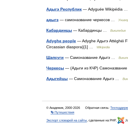
Адыгэ Республик
— Adyguée Wikipédia
адыгэ
— самоназвание черкесов …
Униве
Кабардинцы
— Кабардинцы …
Википедия
Adyghe people
— Adyghe Адыгэ Attéghéi Flag
Circassian diaspora)[1] …
Wikipedia
Шапсуги
— Самоназвание Адыгэ …
Викип
Черкесы
— (Адыги из КЧР) Самоназвани
Адыгейцы
— Самоназвание Адыгэ …
Вик
© Академик, 2000-2026
Обратная связь:
Техподдерж
👣 Путешествия
Экспорт словарей на сайты
, сделанные на PHP,
Jo