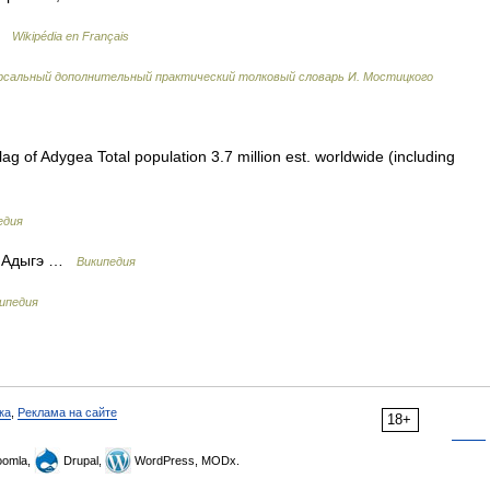
 …
Wikipédia en Français
рсальный дополнительный практический толковый словарь И. Мостицкого
 of Adygea Total population 3.7 million est. worldwide (including
едия
е Адыгэ …
Википедия
ипедия
ка
,
Реклама на сайте
18+
omla,
Drupal,
WordPress, MODx.