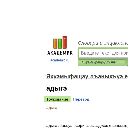
Словари и энциклоп
academic.ru
Яхуэмыфащэу лъэныкъуэ едгъэза псалъэхэр
Яхуэмыфащэу лъэныкъуэ е
адыгэ
Толкование
Перевод
адыгэ
адыгэ
лIакъуэ
псори
зэрызэджэж
лъэпкъыц