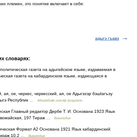
ких
племен
,
это
понятие
включает
в
себя:
адыгэ гъавэ
их словарях:
олитическая газета на адыгейском языке, издаваемая в
еская газета на кабардинском языке, издающаяся в
, ая, ое, черкес, черкесский, ая, ое Адыгэхэр бэшIагъэу
Адыгэ Республик …
Адыгабзэм изэхэф гущыIалъ
кая Главный редактор Дербе Т. И. Основана 1923 Язык
ервомайская, 197 Тираж …
Википедия
ческая Формат А2 Основана 1921 Язык кабардинский
 Тираж 10,2 …
Википедия